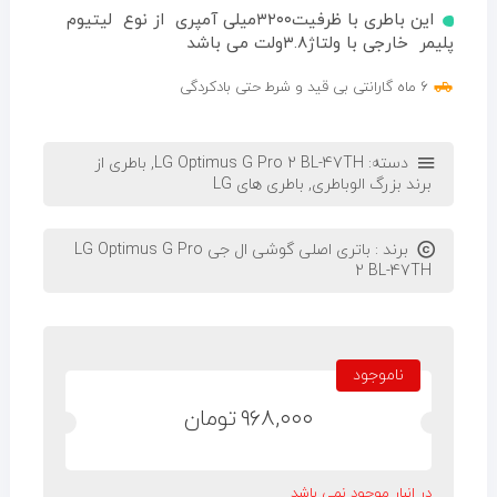
این باطری با ظرفیت۳۲۰۰میلی آمپری از نوع لیتیوم
پلیمر خارجی با ولتاژ۳.۸ولت می باشد
۶ ماه گارانتی بی قید و شرط حتی بادکردگی
دسته:
LG Optimus G Pro 2 BL-47TH
,
باطری از
برند بزرگ الوباطری
,
باطری های LG
برند :
باتری اصلی گوشی ال جی LG Optimus G Pro
2 BL-47TH
ناموجود
۹۶۸,۰۰۰
تومان
در انبار موجود نمی باشد