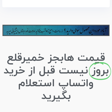
قیمت هابجز خمیرقلع
بروز
نیست قبل از خرید
واتساپ استعلام
بگیرید