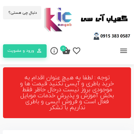
0
ورود و عضویت
توجه : لطفا به هیچ عنوان اقدام به
خرید باطری و آیسی نکنید قیمت ها و
موجودی بروز نیست درحال حاظر فقط
بخش آموزش و پذیرش خدمات موبایل
فعال است و فروش آیسی و باطری
نداریم با تشکر