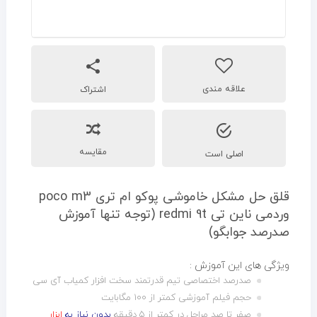
اشتراک
مقایسه
اصلی است
قلق حل مشکل خاموشی پوکو ام تری poco m3
وردمی ناین تی redmi 9t (توجه تنها آموزش
صدرصد جوابگو)
ویژگی های این آموزش :
صدرصد اختصاصی تیم قدرتمند سخت افزار کمیاب آی سی
حجم فیلم آموزشی کمتر از ۱۰۰ مگابایت
صفر تا صد مراحل در کمتر از ۵ دقیقه
بدون نیاز به
ابزار