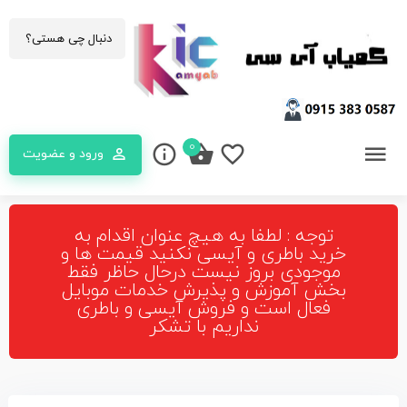
0
ورود و عضویت
توجه : لطفا به هیچ عنوان اقدام به
خرید باطری و آیسی نکنید قیمت ها و
موجودی بروز نیست درحال حاظر فقط
بخش آموزش و پذیرش خدمات موبایل
فعال است و فروش آیسی و باطری
نداریم با تشکر