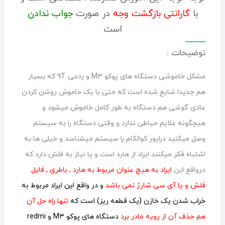
با
گارانتی بازگشت وجه
در صورت
جواب ندادن
است
توضیحات :
مشکل خاموشی دستگاه های پوکو M3 و ردمی 9T که بسیار
هم جدیدا شایع شده است که حتی با یک خاموش روشن کردن
عادی گوشی هم دستگاه به طور کامل خاموش میشود و
هیچگونه علایم حیاطی ندارد و وقتی دستگاه را به سیستم
وصل میکنید درایور کوالکام را سیستم میشناسد و خیلی ها به
اشتباه فکر میکنند ایراد از هارد است و یا نیاز به فلش دارد که
درواقع این
ایراد به هیچ عنوان مربوط به هارد , باطری , فایل
فلش و یا آی سی شارژ نمی باشد
و در واقع این ایراد مربوط به
خراب شدن یک خازن (یک قطعه ریز) است که
تنها راه حل آن
هم حذف آن از رویه مادر برد
دستگاه های پوکو M3 و redmi