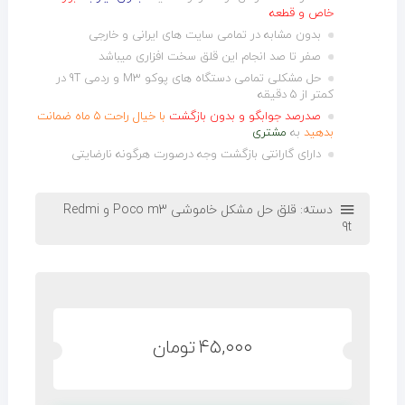
خاص و قطعه
بدون مشابه در تمامی سایت های ایرانی و خارجی
صفر تا صد انجام این قلق سخت افزاری میباشد
حل مشکلی تمامی دستگاه های پوکو M3 و ردمی 9T در
کمتر از 5 دقیقه
صدرصد جوابگو و بدون بازگشت
با خیال راحت ۵ ماه ضمانت
بدهید
به
مشتری
دارای گارانتی بازگشت وجه درصورت هرگونه نارضایتی
دسته:
قلق حل مشکل خاموشی Poco m3 و Redmi
9t
۴۵,۰۰۰
تومان