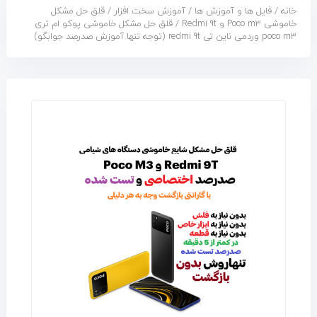
خانه
/
فایل ها و آموزش ها
/
آموزش سخت افزار
/
قلق حل مشکل
خاموشی Poco m3 و Redmi 9t
/ قلق حل مشکل خاموشی پوکو ام تری
poco m3 وردمی ناین تی redmi 9t (توجه تنها آموزش صدرصد جوابگو)