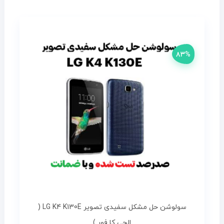
۸۳%
سولوشن حل مشکل سفیدی تصویر LG K4 K130E (
الجی کا فور )